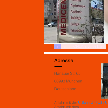
+
Termin ONLINE vereinbaren
Adresse
Hanauer Str. 65
80993 München
Deutschland
Anfahrt mit der
U-Bahn U1 / U3 / U
Anfahrt mit dem
Bus Linie 50; 60;