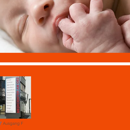
7
Ausgang F
143;163;175