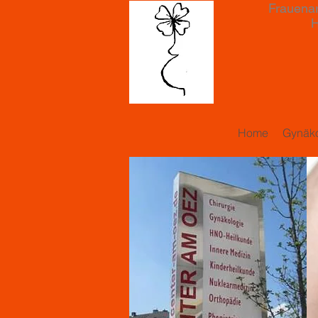
Frauenar
Hanauer
M
Facha
Home
Gynäko