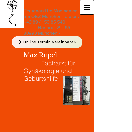
Frauenarzt im Medicenter
am OEZ München Telefon:
+49 89 /
159 85 540
Hanauer Str. 65 ·
80993 München ·
Medicenter am OEZ
Online Termin vereinbaren
Max Rupel
Facharzt für
Gynäkologie und
Geburtshilfe